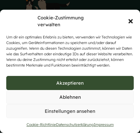
Cookie-Zustimmung
verwalten
Impressum
Um dir ein optimales Erlebnis zu bieten, verwenden wir Technologien wie
Cookies, um Geräteinformationen zu speichern und/oder darauf
Datenschutz
zuzugreifen. Wenn du diesen Technologien zustimmst, können wir Daten
wie das Surfverhalten oder eindeutige IDs auf dieser Website verarbeiten.
Wenn du deine Zustimmung nicht erteilst oder zurückziehst, können
Cookie-Richtlinie (EU)
bestimmte Merkmale und Funktionen beeinträchtigt werden.
Akzeptieren
Ablehnen
Wir sind Mitglied im Club für Britische Hütehunde
Einstellungen ansehen
anerkannt vom
VDH
und
FCI
.
Cookie-Richtlinie
Datenschutzerklärung
Impressum
© Von den rauen Wiesen