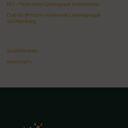
FCI – Federation Cynologique International
Club für Britische Hütehunde Landesgruppe
Württemberg
Andere Züchter
Smallhillrebels
Welshclan‘s